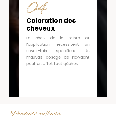
04
Coloration des
cheveux
Le choix de la teinte et
l’application nécessitent un
savoir-faire spécifique. Un
mauvais dosage de l’oxydant
peut en effet tout gâcher.
Produits coiffants